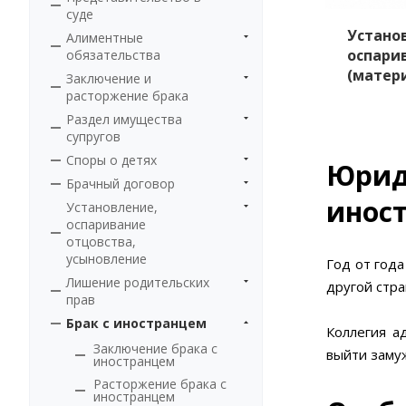
суде
Устано
Алиментные
оспари
обязательства
(матер
Заключение и
расторжение брака
Раздел имущества
супругов
Споры о детях
Юрид
Брачный договор
инос
Установление,
оспаривание
отцовства,
усыновление
Год от год
Лишение родительских
другой стр
прав
Брак с иностранцем
Коллегия а
Заключение брака с
выйти замуж
иностранцем
Расторжение брака с
иностранцем