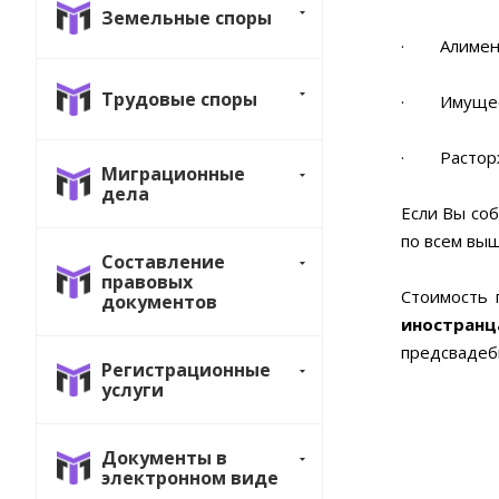
Земельные споры
· Алимент
Трудовые споры
· Имущест
· Расторже
Миграционные
дела
Если Вы со
по всем вы
Составление
правовых
Стоимость 
документов
иностранц
предсвадеб
Регистрационные
услуги
Документы в
электронном виде