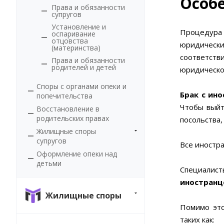
Особ
Права и обязанности
супругов
Установление и
Процедура
оспаривание
отцовства
юридически
(материнства)
соответст
Права и обязанности
родителей и детей
юридическо
Споры с органами опеки и
Брак с ин
попечительства
Чтобы выйт
Восстановление в
родительских правах
посольства
Жилищные споры
супругов
Все иностр
Оформление опеки над
детьми
Специалист
иностранц
Жилищные споры
Помимо это
таких как: