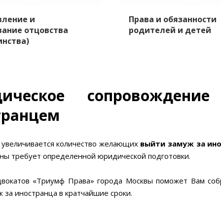
вление и
Права и обязанности
вание отцовства
родителей и детей
инства)
ическое сопровождени
транцем
а увеличивается количество желающих
выйти замуж за ин
аны требует определенной юридической подготовки.
двокатов «Триумф Права» города Москвы поможет Вам соб
 за иностранца в кратчайшие сроки.