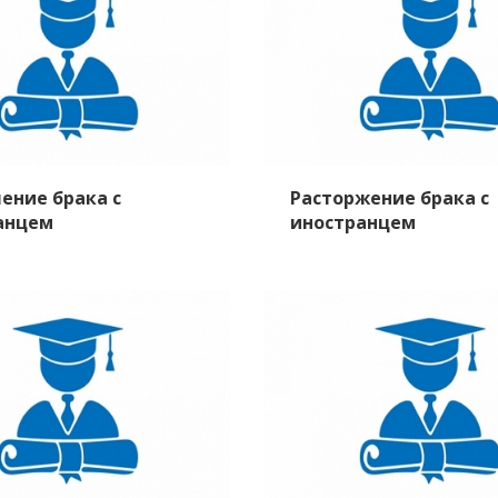
ение брака с
Расторжение брака с
анцем
иностранцем