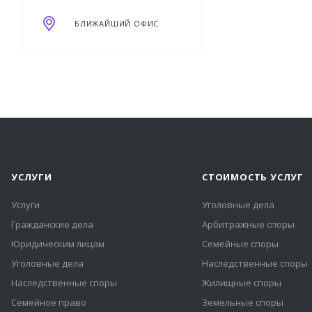
БЛИЖАЙШИЙ ОФИС
УСЛУГИ
СТОИМОСТЬ УСЛУГ
Услуги
Уголовные дела
Гражданские дела
Арбитражные споры
Юридическим лицам
Семейные споры
Уголовные дела
Наследственные споры
Наследственные споры
Жилищные споры
Семейное право
Земельные споры