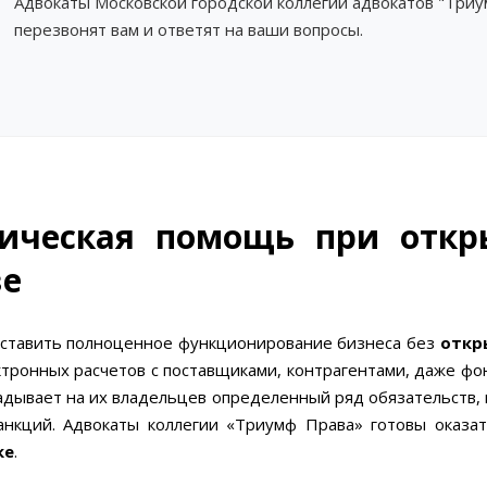
Адвокаты Московской городской коллегии адвокатов "Три
перезвонят вам и ответят на ваши вопросы.
ческая помощь при откры
ве
ставить полноценное функционирование бизнеса без
откры
ктронных расчетов с поставщиками, контрагентами, даже фо
ладывает на их владельцев определенный ряд обязательств
нкций. Адвокаты коллегии «Триумф Права» готовы оказ
ке
.