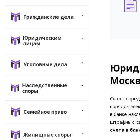
Гражданские дела
Юридическим
лицам
Уголовные дела
Юриди
Моск
Наследственные
споры
Сложно пред
порядок эле
Семейное право
в банке нак
штрафных са
счета в бан
Жилищные споры