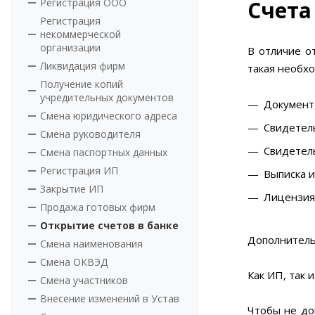
Регистрация ООО
Счета
Регистрация
некоммерческой
организации
В отличие о
Ликвидация фирм
такая необх
Получение копий
учредительных документов
Документ
Смена юридического адреса
Свидетель
Смена руководителя
Свидетел
Смена паспортных данных
Регистрация ИП
Выписка 
Закрытие ИП
Лицензия
Продажа готовых фирм
Открытие счетов в банке
Дополнитель
Смена наименования
Смена ОКВЭД
Как ИП, так 
Смена участников
Внесение изменений в Устав
Чтобы не до