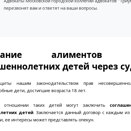
Адвокаты Московской городской коллегии адвокатов "Три
перезвонят вам и ответят на ваши вопросы.
скание алиментов н
шеннолетних детей через су
щиты нашим законодательством прав несовершеннол
бные дети, достигшие возраста 18 лет.
в отношении таких детей могут заключить
соглаше
летних детей
. Заключается данный договор с каждым из
и, ее интересы может представлять опекун.