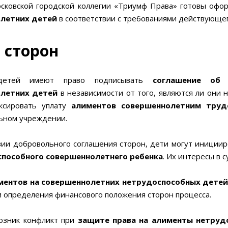
сковской городской коллегии «Триумф Права» готовы оф
летних детей
в соответствии с требованиями действующег
 сторон
детей имеют право подписывать
соглашение об у
летних детей
в независимости от того, являются ли они 
ксировать уплату
алиментов совершеннолетним труд
ьном учреждении.
вии добровольного соглашения сторон, дети могут иниции
способного совершеннолетнего ребенка
. Их интересы в 
ментов на совершеннолетних нетрудоспособных детей
и определения финансового положения сторон процесса.
возник конфликт при
защите права на алименты нетруд