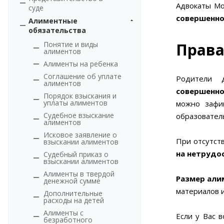
Адвокаты Мо
суде
совершенно
Алиментные
обязательства
Понятие и виды
Права
алиментов
Алименты на ребенка
Соглашение об уплате
Родители 
алиментов
совершенно
Порядок взыскания и
уплаты алиментов
можно зафи
Cудебное взыскание
образовател
алиментов
Исковое заявление о
При отсутст
взыскании алиментов
на нетрудо
Cудебный приказ о
взыскании алиментов
Алименты в твердой
Размер али
денежной сумме
материалов 
Дополнительные
расходы на детей
Алименты с
Если у Вас 
безработного