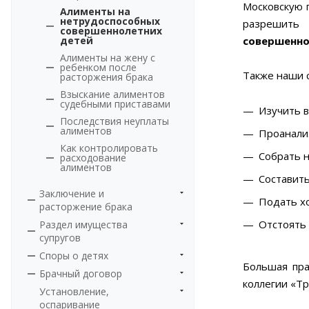
Московскую 
Алименты на
нетрудоспособных
разрешить
совершеннолетних
детей
совершенн
Алименты на жену с
ребенком после
Также наши 
расторжения брака
Взыскание алиментов
судебными приставами
Изучить в
Последствия неуплаты
алиментов
Проанали
Как контролировать
Собрать 
расходование
алиментов
Составить
Заключение и
Подать х
расторжение брака
Отстоять 
Раздел имущества
супругов
Споры о детях
Большая пр
Брачный договор
коллегии «Т
Установление,
оспаривание