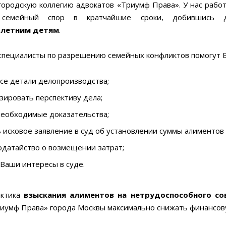
городскую коллегию адвокатов «Триумф Права». У нас раб
 семейный спор в кратчайшие сроки, добившись
олетним детям
.
специалисты по разрешению семейных конфликтов помогут В
се детали делопроизводства;
зировать перспективу дела;
необходимые доказательства;
 исковое заявление в суд об установлении суммы алименто
одатайство о возмещении затрат;
Ваши интересы в суде.
актика
взыскания алиментов на нетрудоспособного с
риумф Права» города Москвы максимально снижать финансову