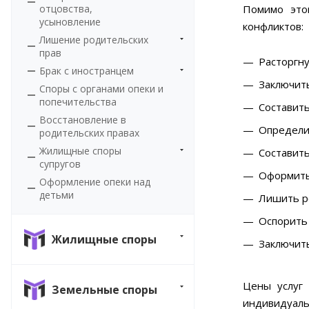
отцовства,
Помимо это
усыновление
конфликтов:
Лишение родительских
прав
Расторгну
Брак с иностранцем
Заключит
Споры с органами опеки и
попечительства
Составить
Восстановление в
Определит
родительских правах
Жилищные споры
Составить
супругов
Оформить
Оформление опеки над
детьми
Лишить р
Оспорить 
Жилищные споры
Заключить
Цены услуг
Земельные споры
индивидуаль