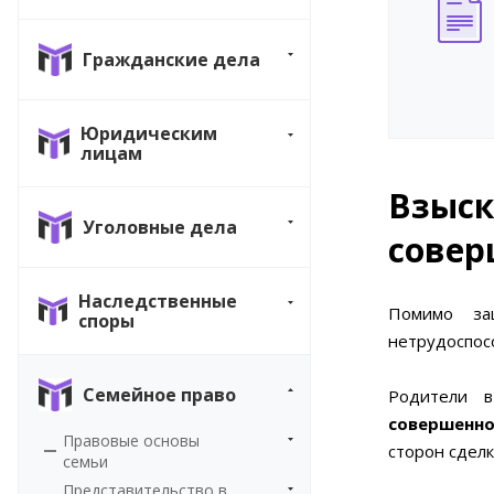
Гражданские дела
Юридическим
лицам
Взы
Уголовные дела
совер
Наследственные
Помимо за
споры
нетрудоспосо
Семейное право
Родители 
совершенно
Правовые основы
сторон сделк
семьи
Представительство в