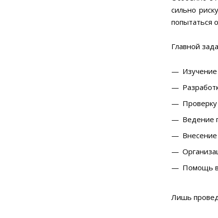
сильно риск
попытаться 
Главной зада
Изучение 
Разработк
Проверку
Ведение п
Внесение
Организац
Помощь в
Лишь провед