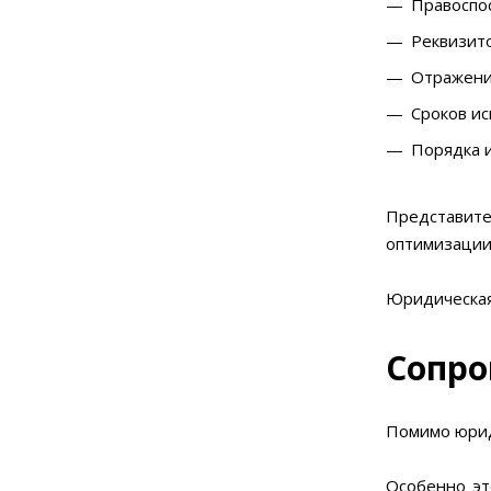
Правоспо
Реквизито
Отражени
Сроков ис
Порядка и
Представите
оптимизации
Юридическая
Сопро
Помимо юрид
Особенно эт