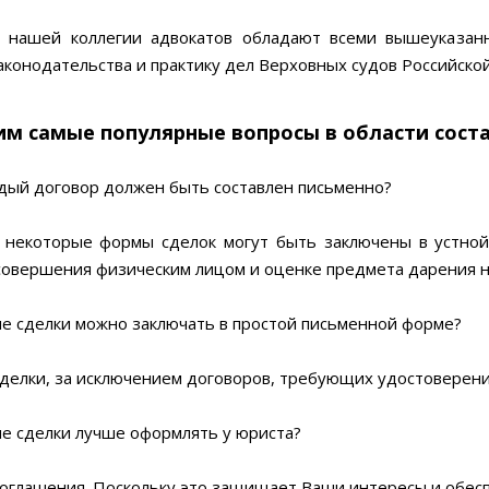
 нашей коллегии адвокатов обладают всеми вышеуказан
аконодательства и практику дел Верховных судов Российско
им самые популярные вопросы в области сост
дый договор должен быть составлен письменно?
некоторые формы сделок могут быть заключены в устной 
совершения физическим лицом и оценке предмета дарения не
е сделки можно заключать в простой письменной форме?
делки, за исключением договоров, требующих удостоверени
е сделки лучше оформлять у юриста?
соглашения. Поскольку это защищает Ваши интересы и обес