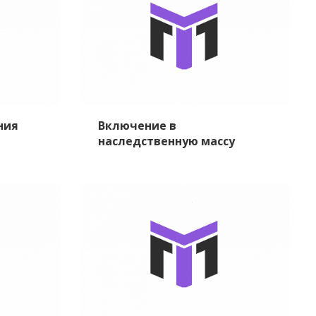
ния
Включение в
наследственную массу