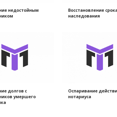
ние недостойным
Восстановление срок
ником
наследования
ние долгов с
Оспаривание действ
ников умершего
нотариуса
ика