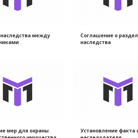
 наследства между
Соглашение о разде
никами
наследства
ие мер для охраны
Установление факта 
ственного имущества
наследодателя