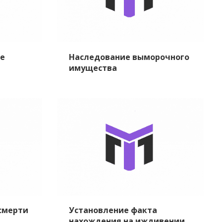
ле
Наследование выморочного
имущества
смерти
Установление факта
нахождения на иждивении