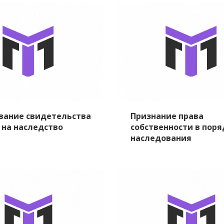
вание свидетельства
Признание права
 на наследство
собственности в поря
наследования