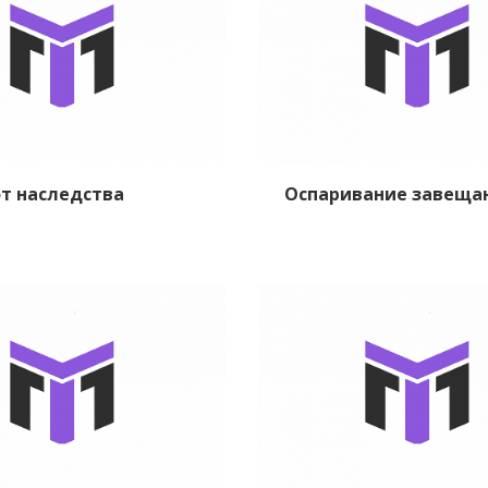
от наследства
Оспаривание завеща