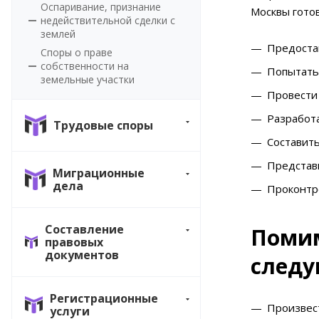
Оспаривание, признание
Москвы готов
недействительной сделки с
землей
Предоста
Споры о праве
собственности на
Попытатьс
земельные участки
Провести 
Разработ
Трудовые споры
Составить
Представи
Миграционные
дела
Проконтр
Составление
Поми
правовых
документов
следу
Регистрационные
Произвест
услуги