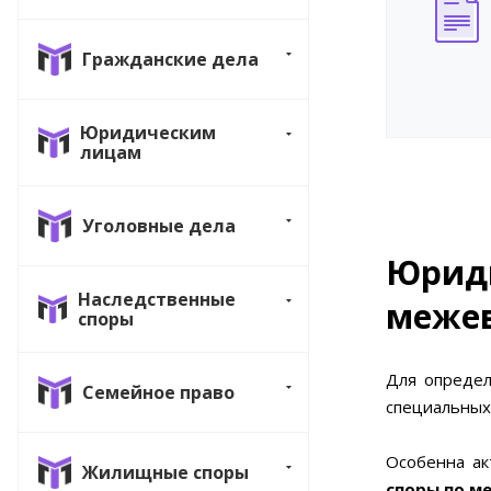
Гражданские дела
Юридическим
лицам
Уголовные дела
Юрид
Наследственные
межев
споры
Д
ля опреде
Семейное право
специальных
Особенна ак
Жилищные споры
споры по м