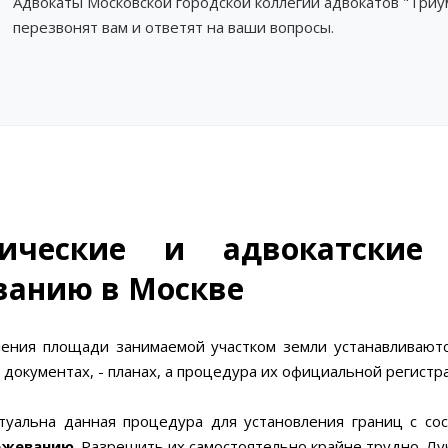
Адвокаты Московской городской коллегии адвокатов "Три
перезвонят вам и ответят на ваши вопросы.
ические и адвокатские
анию в Москве
ления площади занимаемой участком земли устанавливают
 документах, - планах, а процедура их официальной регист
туальна данная процедура для установления границ с со
ежеванию
. Разрешить их самостоятельно крайне трудно. Л