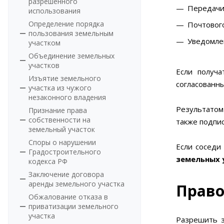
разрешенного
Передачи
использования
Определение порядка
Почтового
пользования земельным
Уведомлен
участком
Объединение земельных
участков
Если получа
Изъятие земельного
согласованн
участка из чужого
незаконного владения
Результатом
Признание права
собственности на
также подпи
земельный участок
Споры о нарушении
Если соседи
Градостроительного
земельных 
кодекса РФ
Заключение договора
аренды земельного участка
Право
Обжалование отказа в
приватизации земельного
участка
Разрешить з