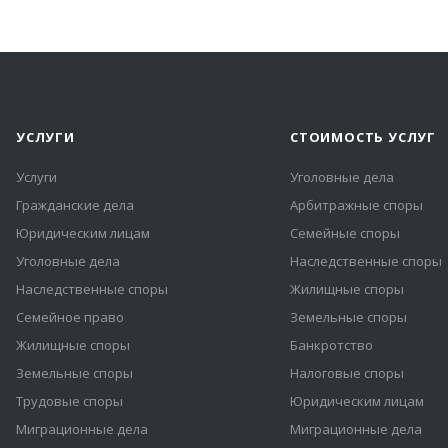
УСЛУГИ
СТОИМОСТЬ УСЛУГ
Услуги
Уголовные дела
Гражданские дела
Арбитражные споры
Юридическим лицам
Семейные споры
Уголовные дела
Наследственные споры
Наследственные споры
Жилищные споры
Семейное право
Земельные споры
Жилищные споры
Банкротство
Земельные споры
Налоговые споры
Трудовые споры
Юридическим лицам
Миграционные дела
Миграционные дела