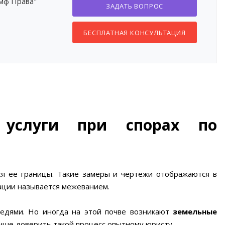
умф Права"
ЗАДАТЬ ВОПРОС
БЕСПЛАТНАЯ КОНСУЛЬТАЦИЯ
 услуги при спорах по
ся ее границы. Такие замеры и чертежи отображаются в
рации называется межеванием.
седями. Но иногда на этой почве возникают
земельные
учше доверить такой процесс опытному юристу.